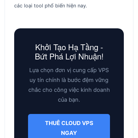
các loại tool phổ biến hiện nay.
Khởi Tạo Hạ Tầng -
Bứt Phá Lợi Nhuận!
Lựa chọn đơn vị cung cấp VPS
uy tín chính là bước đệm vững
chắc cho công việc kinh doanh
của bạn.
THUÊ CLOUD VPS
NGAY