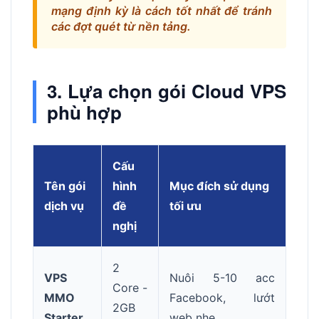
mạng định kỳ là cách tốt nhất để tránh
các đợt quét từ nền tảng.
3. Lựa chọn gói Cloud VPS
phù hợp
Cấu
Tên gói
hình
Mục đích sử dụng
dịch vụ
đề
tối ưu
nghị
2
VPS
Nuôi 5-10 acc
Core -
MMO
Facebook, lướt
2GB
Starter
web nhẹ.