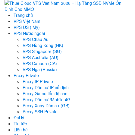
Trang chủ
VPS Việt Nam
VPS US ( Mỹ)
VPS Nước ngoài
VPS Châu Âu
VPS Hồng Kông (HK)
VPS Singapore (SG)
VPS Australia (AU)
VPS Canada (CA)
VPS Nga (Russia)
Proxy Private
Proxy IP Private
Proxy Dân cư IP cố định
Proxy Game tốc độ cao
Proxy Dân cư /Mobile 4G
Proxy Xoay Dân cư (GB)
Proxy SSH Private
Đại lý
Tin tức
Liên hệ