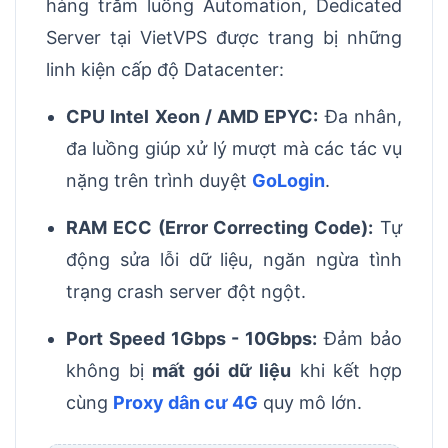
hàng trăm luồng Automation, Dedicated
Server tại VietVPS được trang bị những
linh kiện cấp độ Datacenter:
CPU Intel Xeon / AMD EPYC:
Đa nhân,
đa luồng giúp xử lý mượt mà các tác vụ
nặng trên trình duyệt
GoLogin
.
RAM ECC (Error Correcting Code):
Tự
động sửa lỗi dữ liệu, ngăn ngừa tình
trạng crash server đột ngột.
Port Speed 1Gbps - 10Gbps:
Đảm bảo
không bị
mất gói dữ liệu
khi kết hợp
cùng
Proxy dân cư 4G
quy mô lớn.