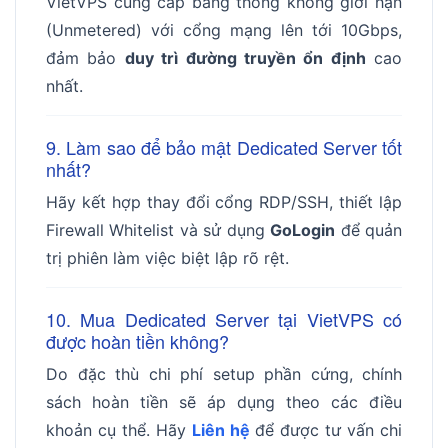
VietVPS cung cấp băng thông không giới hạn
(Unmetered) với cổng mạng lên tới 10Gbps,
đảm bảo
duy trì đường truyền ổn định
cao
nhất.
9. Làm sao để bảo mật Dedicated Server tốt
nhất?
Hãy kết hợp thay đổi cổng RDP/SSH, thiết lập
Firewall Whitelist và sử dụng
GoLogin
để quản
trị phiên làm việc biệt lập rõ rệt.
10. Mua Dedicated Server tại VietVPS có
được hoàn tiền không?
Do đặc thù chi phí setup phần cứng, chính
sách hoàn tiền sẽ áp dụng theo các điều
khoản cụ thể. Hãy
Liên hệ
để được tư vấn chi