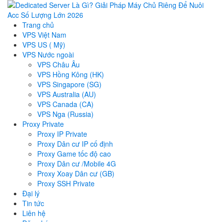
Trang chủ
VPS Việt Nam
VPS US ( Mỹ)
VPS Nước ngoài
VPS Châu Âu
VPS Hồng Kông (HK)
VPS Singapore (SG)
VPS Australia (AU)
VPS Canada (CA)
VPS Nga (Russia)
Proxy Private
Proxy IP Private
Proxy Dân cư IP cố định
Proxy Game tốc độ cao
Proxy Dân cư /Mobile 4G
Proxy Xoay Dân cư (GB)
Proxy SSH Private
Đại lý
Tin tức
Liên hệ