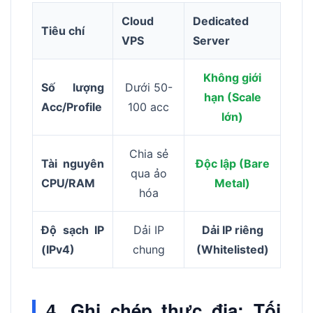
Cloud
Dedicated
Tiêu chí
VPS
Server
Không giới
Số lượng
Dưới 50-
hạn (Scale
Acc/Profile
100 acc
lớn)
Chia sẻ
Tài nguyên
Độc lập (Bare
qua ảo
CPU/RAM
Metal)
hóa
Độ sạch IP
Dải IP
Dải IP riêng
(IPv4)
chung
(Whitelisted)
4. Ghi chép thực địa: Tối