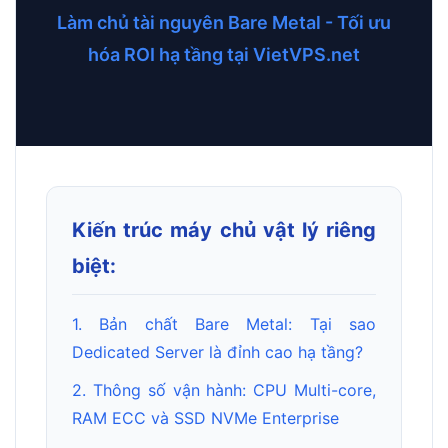
Làm chủ tài nguyên Bare Metal - Tối ưu
hóa ROI hạ tầng tại VietVPS.net
Kiến trúc máy chủ vật lý riêng
biệt:
1. Bản chất Bare Metal: Tại sao
Dedicated Server là đỉnh cao hạ tầng?
2. Thông số vận hành: CPU Multi-core,
RAM ECC và SSD NVMe Enterprise